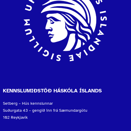
KENNSLUMIÐSTÖÐ HÁSKÓLA ÍSLANDS
Setberg – Hús kennslunnar
Suðurgata 43 – gengið inn frá Sæmundargötu
102 Reykjavík