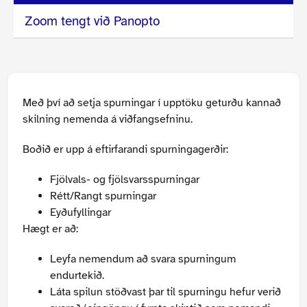
Zoom tengt við Panopto
Með því að setja spurningar í upptöku geturðu kannað
skilning nemenda á viðfangsefninu.
Boðið er upp á eftirfarandi spurningagerðir:
Fjölvals- og fjölsvarsspurningar
Rétt/Rangt spurningar
Eyðufyllingar
Hægt er að:
Leyfa nemendum að svara spurningum
endurtekið.
Láta spilun stöðvast þar til spurningu hefur verið