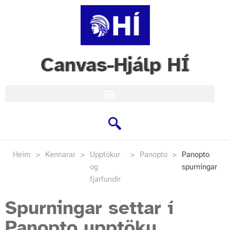
Canvas-Hjálp HÍ
Heim
>
Kennarar
>
Upptökur
>
Panopto
>
Panopto
og
spurningar
fjarfundir
Spurningar settar í
Panopto upptöku