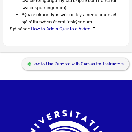
svarað (eingöngu í fyrsta skiptið sem nemandi
svarar spurningunum).
Sýna einkunn fyrir svör og leyfa nemendum að
sjá réttu svörin ásamt útskýringum.
Sjá nánar:
How to Add a Quiz to a Video
.
How to Use Panopto with Canvas for Instructors