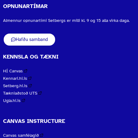
OPNUNARTÍMAR
Almennur opnunartími Setbergs er milli kl. 9 og 15 alla virka daga.
Hafðu samband
KENNSLA OG TÆKNI
HÍ Canvas
Kennari.hi.is
Setberg.hi.is
Tækniaðstoð UTS
Ugla.hi.is
CANVAS INSTRUCTURE
Canvas samfélagið