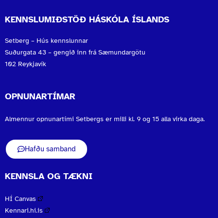
KENNSLUMIÐSTÖÐ HÁSKÓLA ÍSLANDS
Setberg – Hús kennslunnar
Suðurgata 43 – gengið inn frá Sæmundargötu
102 Reykjavík
OPNUNARTÍMAR
Almennur opnunartími Setbergs er milli kl. 9 og 15 alla virka daga.
Hafðu samband
KENNSLA OG TÆKNI
HÍ Canvas
Kennari.hi.is