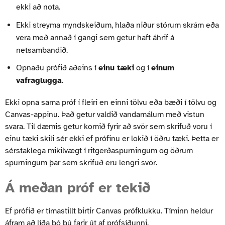
ekki að nota.
Ekki streyma myndskeiðum, hlaða niður stórum skrám eða
vera með annað í gangi sem getur haft áhrif á
netsambandið.
Opnaðu prófið aðeins í
einu tæki
og í
einum
vafraglugga
.
Ekki opna sama próf í fleiri en einni tölvu eða bæði í tölvu og
Canvas-appinu. Það getur valdið vandamálum með vistun
svara. Til dæmis getur komið fyrir að svör sem skrifuð voru í
einu tæki skili sér ekki ef prófinu er lokið í öðru tæki. Þetta er
sérstaklega mikilvægt í ritgerðaspurningum og öðrum
spurningum þar sem skrifuð eru lengri svör.
Á meðan próf er tekið
Ef prófið er tímastillt birtir Canvas prófklukku. Tíminn heldur
áfram að líða þó þú farir út af prófsíðunni.