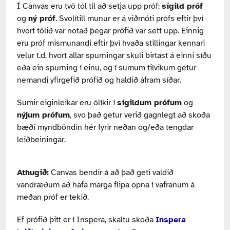
Í Canvas eru tvö tól til að setja upp próf:
s
ígild próf
og
n
ý próf
. Svolítill munur er á viðmóti prófs eftir því
hvort tólið var notað þegar prófið var sett upp. Einnig
eru próf mismunandi eftir því hvaða stillingar kennari
velur t.d. hvort allar spurningar skuli birtast á einni síðu
eða ein spurning í einu, og í sumum tilvikum getur
nemandi yfirgefið prófið og haldið áfram síðar.
Sumir eiginleikar eru ólíkir í
sígildum prófum
og
nýjum prófum
, svo það getur verið gagnlegt að skoða
bæði myndböndin hér fyrir neðan og/eða tengdar
leiðbeiningar.
Athugið:
Canvas bendir á að það geti valdið
vandræðum að hafa marga flipa opna í vafranum á
meðan próf er tekið.
Ef prófið þitt er í Inspera, skaltu skoða
Inspera