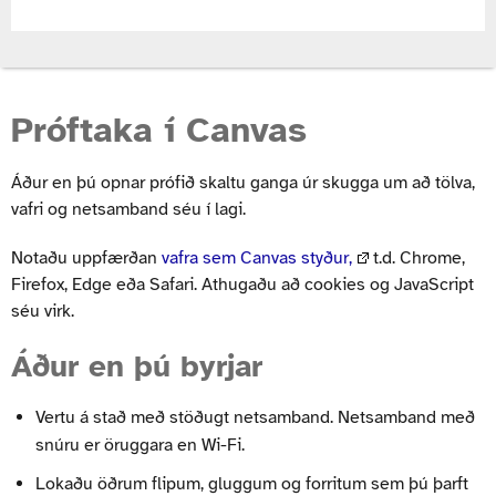
Próftaka í Canvas
Áður en þú opnar prófið skaltu ganga úr skugga um að tölva,
vafri og netsamband séu í lagi.
Notaðu uppfærðan
vafra sem Canvas styður,
t.d. Chrome,
Firefox, Edge eða Safari. Athugaðu að cookies og JavaScript
séu virk.
Áður en þú byrjar
Vertu á stað með stöðugt netsamband. Netsamband með
snúru er öruggara en Wi-Fi.
Lokaðu öðrum flipum, gluggum og forritum sem þú þarft