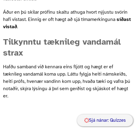
Áður en þú skilar prófinu skaltu athuga hvort nýjustu svörin
hafi vistast. Einnig er oft hægt að sjá tímamerkinguna
síðast
vistað
.
Tilkynntu tæknileg vandamál
strax
Hafðu samband við kennara eins fljótt og hægt er ef
tæknileg vandamál koma upp. Láttu fylgja heiti námskeiðs,
heiti prófs, hvenær vandinn kom upp, hvaða tæki og vafra þú
notaðir, skýra lýsingu á því sem gerðist og skjáskot ef hægt
er.
Sjá nánar: Quizzes