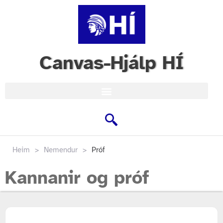
Canvas-Hjálp HÍ
Heim
>
Nemendur
>
Próf
Kannanir og próf