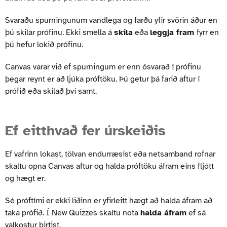
Svaraðu spurningunum vandlega og farðu yfir svörin áður en
þú skilar prófinu. Ekki smella á
skila
eða
leggja fram
fyrr en
þú hefur lokið prófinu.
Canvas varar við ef spurningum er enn ósvarað í prófinu
þegar reynt er að ljúka próftöku. Þú getur þá farið aftur í
prófið eða skilað því samt.
Ef eitthvað fer úrskeiðis
Ef vafrinn lokast, tölvan endurræsist eða netsamband rofnar
skaltu opna Canvas aftur og halda próftöku áfram eins fljótt
og hægt er.
Sé próftími er ekki liðinn er yfirleitt hægt að halda áfram að
taka prófið. Í New Quizzes skaltu nota
halda áfram
ef sá
valkostur birtist.