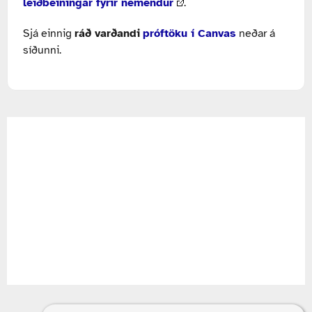
leiðbeiningar fyrir nemendur
.
Sjá einnig
ráð varðandi
próftöku í Canvas
neðar á
síðunni.