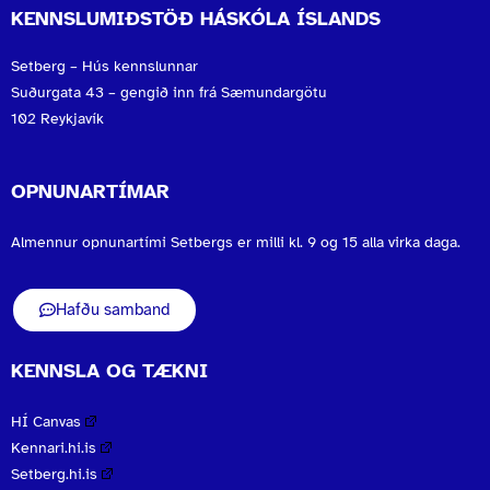
KENNSLUMIÐSTÖÐ HÁSKÓLA ÍSLANDS
Setberg – Hús kennslunnar
Suðurgata 43 – gengið inn frá Sæmundargötu
102 Reykjavík
OPNUNARTÍMAR
Almennur opnunartími Setbergs er milli kl. 9 og 15 alla virka daga.
Hafðu samband
KENNSLA OG TÆKNI
HÍ Canvas
Kennari.hi.is
Setberg.hi.is