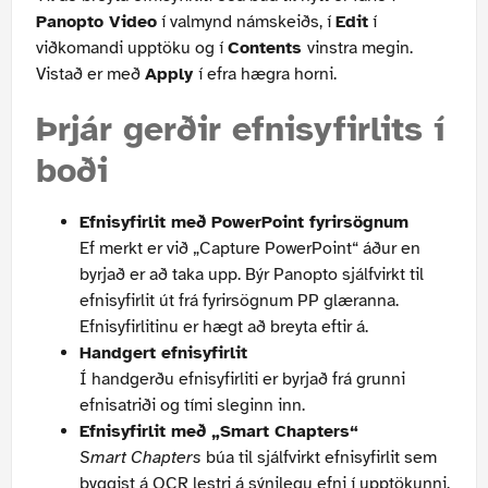
Panopto Video
í valmynd námskeiðs, í
Edit
í
viðkomandi upptöku og í
Contents
vinstra megin.
Vistað er með
Apply
í efra hægra horni.
Þrjár gerðir efnisyfirlits í
boði
Efnisyfirlit með PowerPoint fyrirsögnum
Ef merkt er við „Capture PowerPoint“ áður en
byrjað er að taka upp. Býr Panopto sjálfvirkt til
efnisyfirlit út frá fyrirsögnum PP glæranna.
Efnisyfirlitinu er hægt að breyta eftir á.
Handgert efnisyfirlit
Í handgerðu efnisyfirliti er byrjað frá grunni
efnisatriði og tími sleginn inn.
Efnisyfirlit með „Smart Chapters“
Smart Chapters
búa til sjálfvirkt efnisyfirlit sem
byggist á OCR lestri á sýnilegu efni í upptökunni.