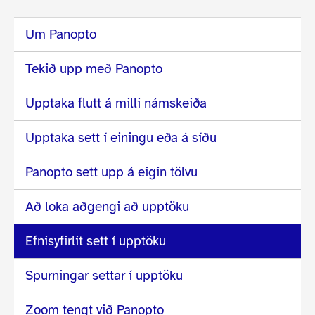
Um Panopto
Tekið upp með Panopto
Upptaka flutt á milli námskeiða
Upptaka sett í einingu eða á síðu
Panopto sett upp á eigin tölvu
Að loka aðgengi að upptöku
Efnisyfirlit sett í upptöku
Spurningar settar í upptöku
Zoom tengt við Panopto