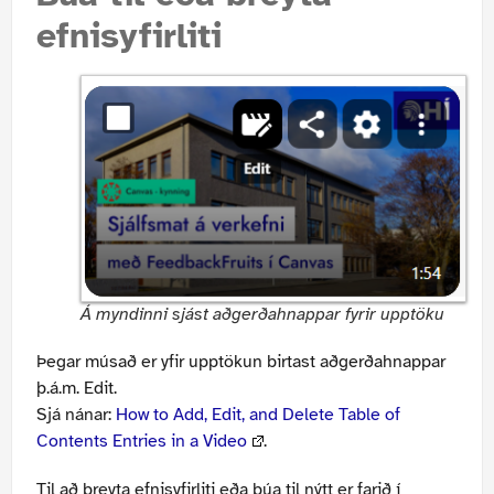
efnisyfirliti
Á myndinni sjást aðgerðahnappar fyrir upptöku
Þegar músað er yfir upptökun birtast aðgerðahnappar
þ.á.m. Edit.
Sjá nánar:
How to Add, Edit, and Delete Table of
Contents Entries in a Video
.
Til að breyta efnisyfirliti eða búa til nýtt er farið í