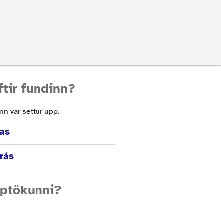
ftir fundinn?
inn var settur upp.
vas
rás
pptökunni?