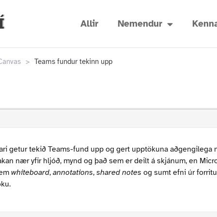
Í
Allir
Nemendur
Kenna
 Canvas
>
Teams fundur tekinn upp
ri getur tekið Teams-fund upp og gert upptökuna aðgengilega 
kan nær yfir hljóð, mynd og það sem er deilt á skjánum, en Microso
sem
whiteboard
,
annotations
,
shared notes
og sumt efni úr forrit
ku.