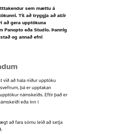
þátttakendur sem mættu á
ökunni. Til að tryggja að allir
í að gera upptökuna
 Panopto eða Studio. Þannig
stað og annað efni
endum
t við að hala niður upptöku
ðsvefnum, þá er upptakan
pptökur námskeiðs. Eftir það er
 námskeiði eða inn í
ægt að fara sömu leið að setja
.