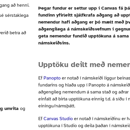
gang að henni.
Þegar fundur er settur upp í Canvas fá 
fundinn yfirleitt sjálfkrafa aðgang að uppt
sé sérstaklega
nemendur hafi aðgang er þó mælt með þv
aðgengilega á námskeiðsvefnum í gegnum
erið betra að
geta nemendur fundið upptökuna á sama 
námskeiðsins.
Upptöku deilt með nem
Ef
Panopto
er notað í námskeiði liggur beinas
fundarins og hlaða upp í Panopto á námskei
aðgengileg nemendum á sama stað og aðrar u
einfalt að birta upptökuna einnig t.d. á síðu í
einingu/námsþátt.
og umrita
og
Ef
Canvas Studio
er notað í námskeiðinu er h
upptökuna í Studio og deila þaðan í námskeið