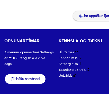
Um upptökur fjar
OPNUNARTÍMAR
KENNSLA OG TÆKNI
Almennur opnunartími Setbergs
HÍ Canvas
er milli kl. 9 og 15 alla virka
Kennari.hi.is
daga.
Setberg.hi.is
Tækniaðstoð UTS
Ugla.hi.is
Hafðu samband