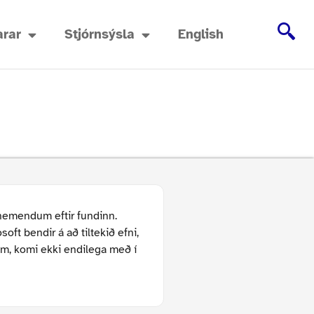
rar
Stjórnsýsla
English
nemendum eftir fundinn.
ft bendir á að tiltekið efni,
um, komi ekki endilega með í