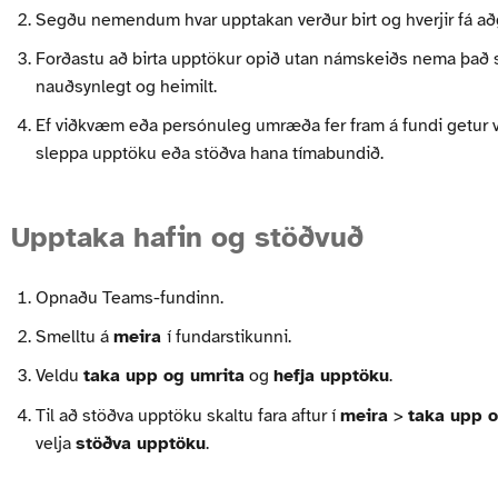
Segðu nemendum hvar upptakan verður birt og hverjir fá að
Forðastu að birta upptökur opið utan námskeiðs nema það 
nauðsynlegt og heimilt.
Ef viðkvæm eða persónuleg umræða fer fram á fundi getur v
sleppa upptöku eða stöðva hana tímabundið.
Upptaka hafin og stöðvuð
Opnaðu Teams-fundinn.
Smelltu á
meira
í fundarstikunni.
Veldu
t
aka upp og umrita
og
hefja upptöku
.
Til að stöðva upptöku skaltu fara aftur í
meira
>
taka upp 
velja
stöðva upptöku
.