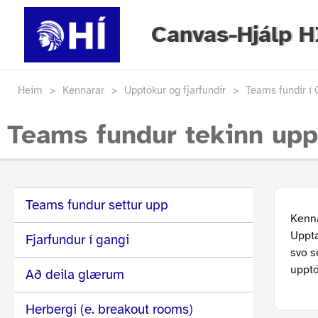
Canvas-Hjálp H
Heim
>
Kennarar
>
Upptökur og fjarfundir
>
Teams fundir í
Teams fundur tekinn upp
Teams fundur settur upp
Kenna
Uppta
Fjarfundur í gangi
svo 
upptö
Að deila glærum
Herbergi (e. breakout rooms)