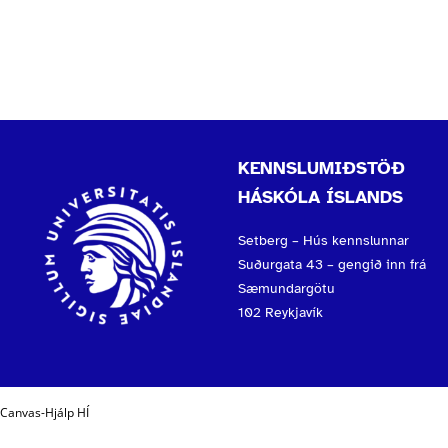
KENNSLUMIÐSTÖÐ
HÁSKÓLA ÍSLANDS
Setberg – Hús kennslunnar
Suðurgata 43 – gengið inn frá
Sæmundargötu
102 Reykjavík
Canvas-Hjálp HÍ