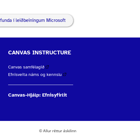
funda í leiðbeiningum Microsoft
CANVAS INSTRUCTURE
Canvas samfélagið
Efnisveita náms og kennslu
Canvas-Hjálp: Efnisyfirlit
© Allur réttur áskilinn