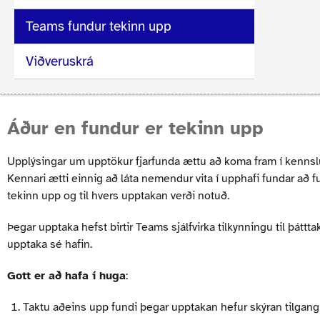
Teams fundur tekinn upp
Viðveruskrá
Áður en fundur er tekinn upp
Upplýsingar um upptökur fjarfunda ættu að koma fram í kenns
Kennari ætti einnig að láta nemendur vita í upphafi fundar að f
tekinn upp og til hvers upptakan verði notuð.
Þegar upptaka hefst birtir Teams sjálfvirka tilkynningu til þátt
upptaka sé hafin.
Gott er að hafa í huga
:
Taktu aðeins upp fundi þegar upptakan hefur skýran tilgang 