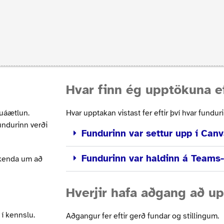
Hvar finn ég upptökuna e
luáætlun.
Hvar upptakan vistast fer eftir því hvar fundur
undurinn verði
Fundurinn var settur upp í Can
Fundurinn var haldinn á Teams-
takenda um að
Hverjir hafa aðgang að u
í kennslu.
Aðgangur fer eftir gerð fundar og stillingum.