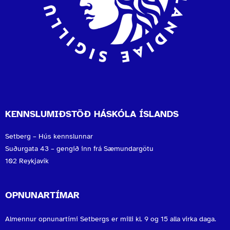
KENNSLUMIÐSTÖÐ HÁSKÓLA ÍSLANDS
Setberg – Hús kennslunnar
Suðurgata 43 – gengið inn frá Sæmundargötu
102 Reykjavík
OPNUNARTÍMAR
Almennur opnunartími Setbergs er milli kl. 9 og 15 alla virka daga.