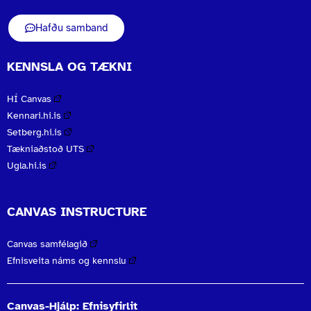
Hafðu samband
KENNSLA OG TÆKNI
HÍ Canvas
Kennari.hi.is
Setberg.hi.is
Tækniaðstoð UTS
Ugla.hi.is
CANVAS INSTRUCTURE
Canvas samfélagið
Efnisveita náms og kennslu
Canvas-Hjálp: Efnisyfirlit