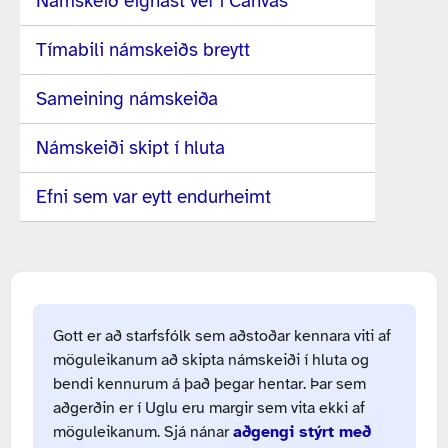
Námskeið eignast vef í Canvas
Tímabili námskeiðs breytt
Sameining námskeiða
Námskeiði skipt í hluta
Efni sem var eytt endurheimt
Gott er að starfsfólk sem aðstoðar kennara viti af
möguleikanum að skipta námskeiði í hluta og
bendi kennurum á það þegar hentar. Þar sem
aðgerðin er í Uglu eru margir sem vita ekki af
möguleikanum. Sjá nánar
aðgengi stýrt með