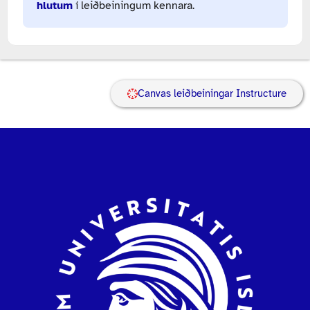
hlutum
í leiðbeiningum kennara.
Canvas leiðbeiningar Instructure