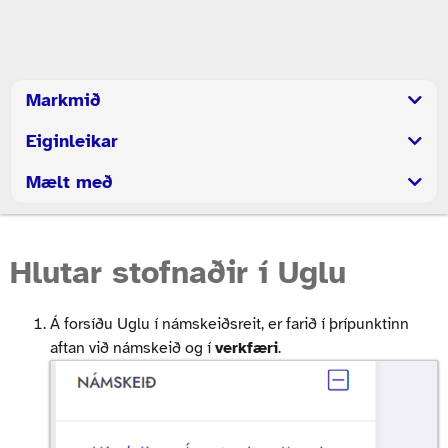
Markmið
Eiginleikar
Mælt með
Hlutar stofnaðir í Uglu
Á forsíðu Uglu í námskeiðsreit, er farið í þrípunktinn
aftan við námskeið og í
verkfæri
.