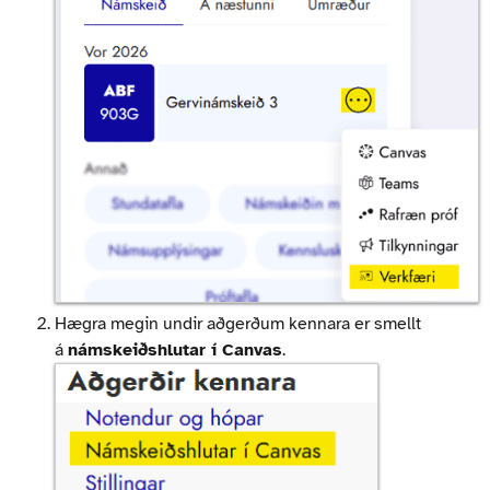
Hægra megin undir aðgerðum kennara er smellt
á
námskeiðshlutar í Canvas
.