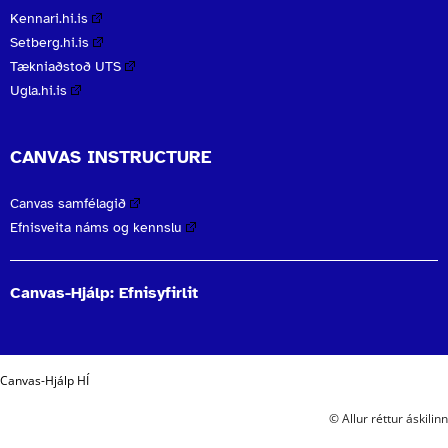
Kennari.hi.is
Setberg.hi.is
Tækniaðstoð UTS
Ugla.hi.is
CANVAS INSTRUCTURE
Canvas samfélagið
Efnisveita náms og kennslu
Canvas-Hjálp: Efnisyfirlit
Canvas-Hjálp HÍ
© Allur réttur áskilinn