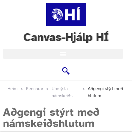
Canvas-Hjálp HÍ
Heim
>
Kennarar
>
Umsýsla
>
Aðgengi stýrt með
námskeiðs
hlutum
Aðgengi stýrt með
námskeiðshlutum