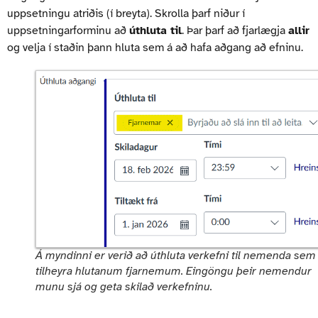
uppsetningu atriðis (í breyta). Skrolla þarf niður í
uppsetningarforminu að
úthluta til
. Þar þarf að fjarlægja
allir
og velja í staðin þann hluta sem á að hafa aðgang að efninu.
Á myndinni er verið að úthluta verkefni til nemenda sem
tilheyra hlutanum fjarnemum. Eingöngu þeir nemendur
munu sjá og geta skilað verkefninu.