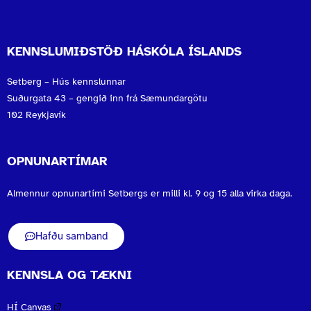
KENNSLUMIÐSTÖÐ HÁSKÓLA ÍSLANDS
Setberg – Hús kennslunnar
Suðurgata 43 – gengið inn frá Sæmundargötu
102 Reykjavík
OPNUNARTÍMAR
Almennur opnunartími Setbergs er milli kl. 9 og 15 alla virka daga.
Hafðu samband
KENNSLA OG TÆKNI
HÍ Canvas