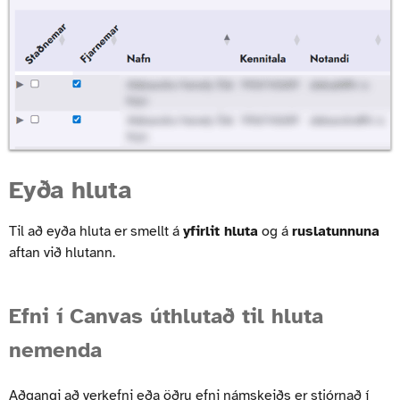
Eyða hluta
Til að eyða hluta er smellt á
yfirlit hluta
og á
ruslatunnuna
aftan við hlutann.
Efni í Canvas úthlutað til hluta
nemenda
Aðgangi að verkefni eða öðru efni námskeiðs er stjórnað í