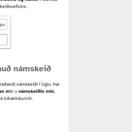
keiðsvefsins.
inuð námskeið
ráðandi námskeiði í Uglu. Þar
an m
ín >
námskeiðin mín
,
rá lokaeinkunnir.