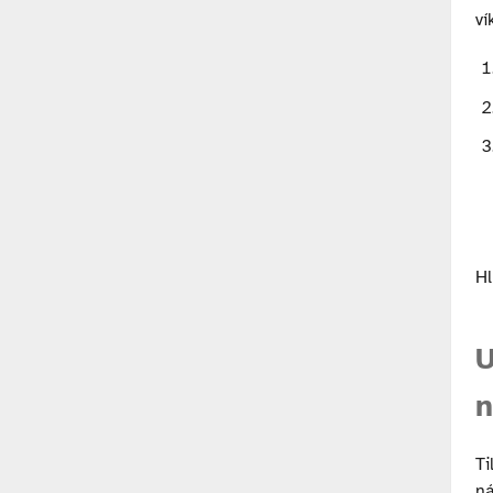
ví
Hl
U
n
Ti
ná