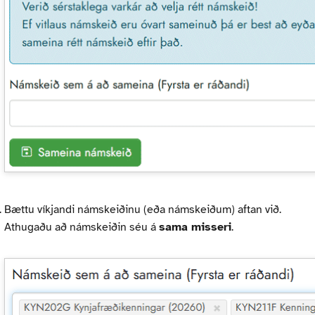
Bættu víkjandi námskeiðinu (eða námskeiðum) aftan við.
Athugaðu að námskeiðin séu á
sama misseri
.