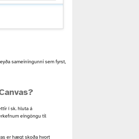
 eyða sameiningunni sem fyrst,
 Canvas?
r í sk. hluta á
verkefnum eingöngu til
vas er hægt skoða hvort