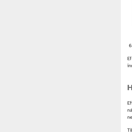
Ef
in
H
Ef
ná
ne
Ti