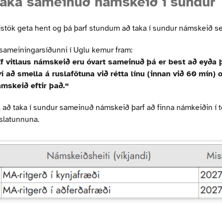
aka sameinuð námskeið í sundur
stök geta hent og þá þarf stundum að taka í sundur námskeið s
sameiningarsíðunni í Uglu kemur fram:
f vitlaus námskeið eru óvart sameinuð þá er best að eyða 
í að smella á ruslafötuna við rétta línu (innan við 60 mín)
mskeið eftir það.“
l að taka í sundur sameinuð námskeið þarf að finna námkeiðin í t
slatunnuna.