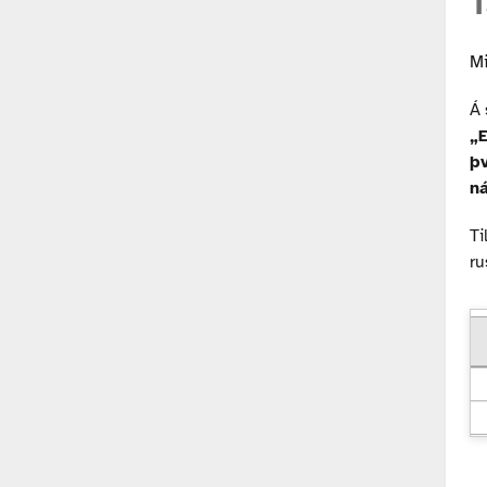
T
Mi
Á 
„E
þv
ná
Ti
ru