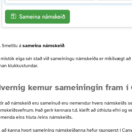
Smelltu á
sameina námskeið
.
 mistök eiga sér stað við sameiningu námskeiða er mikilvægt að
nan klukkustundar.
vernig kemur sameiningin fram í
tir að námskeið eru sameinuð eru nemendur hvers námskeiðs setti
mskeiðsvefnum. Það gerir kennara t.d. kleift að úthluta efni og 
menda eins hluta /eins námskeiðs.
l að kanna hvort sameining námskeiðanna hefur raungerst í Can