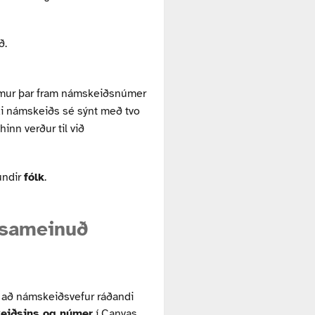
ð.
kemur þar fram námskeiðsnúmer
di námskeiðs sé sýnt með tvo
inn verður til við
undir
fólk
.
 sameinuð
 að námskeiðsvefur ráðandi
eiðsins og númer
í Canvas