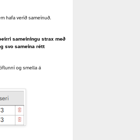
em hafa verið sameinuð.
þeirri sameiningu strax með
 og svo sameina rétt
öflunni og smella á