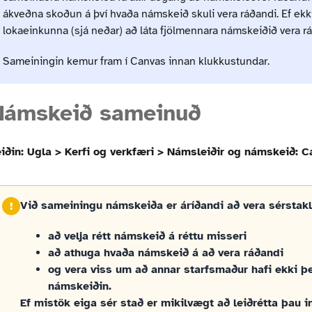
ákveðna skoðun á því hvaða námskeið skuli vera ráðandi. Ef ekki 
lokaeinkunna (sjá neðar) að láta fjölmennara námskeiðið vera rá
Sameiningin kemur fram í Canvas innan klukkustundar.
Námskeið sameinuð
iðin: Ugla > Kerfi og verkfæri > Námsleiðir og námskeið: 
Við sameiningu námskeiða er áríðandi að vera sérstakl
að velja rétt námskeið á réttu misseri
að athuga hvaða námskeið á að vera ráðandi
og vera viss um að annar starfsmaður hafi ekki 
námskeiðin.
Ef mistök eiga sér stað er mikilvægt að leiðrétta þau 