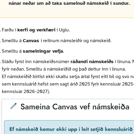
nánar neðar um að taka sameinuð námskeið í sundur.
Farðu í
kerfi og verkfæri
í Uglu.
Smelltu á
Canvas
í reitnum námsleiðir og námskeið.
Smelltu á
sameiningar vefja
.
Sláðu fyrst inn námskeiðsnúmer
ráðandi námskeiðs
í línuna.
fyrir neðan. Smelltu á námskeiðið og það dettur inn í línuna.
Ef námskeiðið birtist ekki skaltu setja ártal fyrst eitt bil og sv
sem kennsluárið hefst sem sagt árið 2025 fyrir kennsluár 2025
kennsluár 2026-2027).