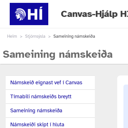
Canvas-Hjálp H
Heim
>
Stjórnsýsla
>
Sameining námskeiða
Sameining námskeiða
Námskeið eignast vef í Canvas
Tímabili námskeiðs breytt
Sameining námskeiða
Námskeiði skipt í hluta