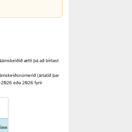
 Námskeiðið ætti þá að birtast
o námskeiðsnúmerið (ártalið þar
-2026 eða 2026 fyrir