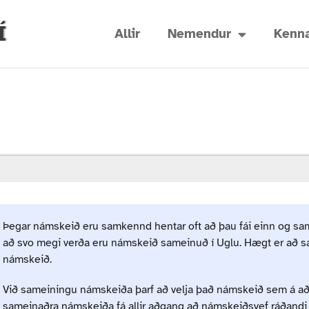
Í
Allir
Nemendur
Kenna
Þegar námskeið eru samkennd hentar oft að þau fái einn og sam
að svo megi verða eru námskeið sameinuð í Uglu. Hægt er að sa
námskeið.
Við sameiningu námskeiða þarf að velja það námskeið sem á a
sameinaðra námskeiða fá allir aðgang að námskeiðsvef ráðandi 