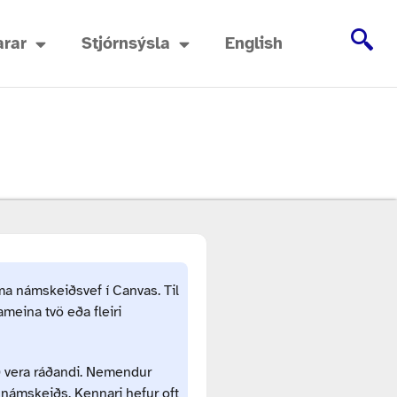
rar
Stjórnsýsla
English
a námskeiðsvef í Canvas. Til
meina tvö eða fleiri
ð vera ráðandi. Nemendur
námskeiðs. Kennari hefur oft