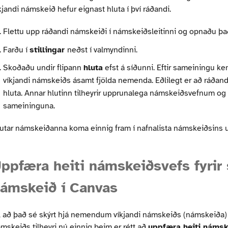
kjandi námskeið hefur eignast hluta í því ráðandi.
Flettu upp ráðandi námskeiði í námskeiðsleitinni og opnaðu þa
Farðu í
stillingar
neðst í valmyndinni.
Skoðaðu undir flipann
hluta
efst á síðunni. Eftir sameiningu 
víkjandi námskeiðs ásamt fjölda nemenda. Eðlilegt er að ráðan
hluta. Annar hlutinn tilheyrir upprunalega námskeiðsvefnum og h
sameininguna.
utar námskeiðanna koma einnig fram í nafnalista námskeiðsins 
ppfæra heiti námskeiðsvefs fyrir
ámskeið í Canvas
l að það sé skýrt hjá nemendum víkjandi námskeiðs (námskeiða)
mskeiðs tilheyri nú einnig þeim er rétt að
uppfæra heiti námsk