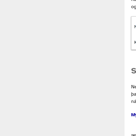
og
S
Ne
þa
ná
M