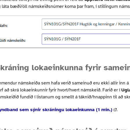
 láta bæði/öll námskeiðsnúmer koma þar fram, í stillingum náms
kráning lokaeinkunna fyrir same
mendur námskeiða sem hafa verið sameinuð eru ekki allir inn á 
rf að skrá lokaeinkunnir fyrir hvort/hvert námskeið. Farið er í
Ugl
mskeiðið fundið í listanum og smellt á táknið/hnappinn til að sk
yndband sem sýnir skráningu lokaeinkunna (1 mín.)
.