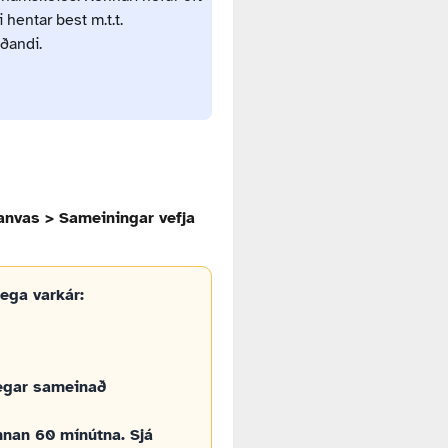
hentar best m.t.t.
ðandi.
Canvas > Sameiningar vefja
ega varkár:
þegar sameinað
innan 60 mínútna. Sjá