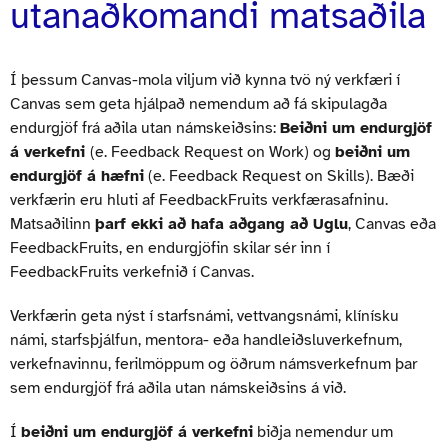
utanaðkomandi matsaðila
Í þessum Canvas-mola viljum við kynna tvö ný verkfæri í
Canvas sem geta hjálpað nemendum að fá skipulagða
endurgjöf frá aðila utan námskeiðsins:
Beiðni um endurgjöf
á verkefni
(e. Feedback Request on Work) og
beiðni um
endurgjöf á hæfni
(e. Feedback Request on Skills). Bæði
verkfærin eru hluti af FeedbackFruits verkfærasafninu.
Matsaðilinn
þarf ekki að hafa aðgang að Uglu
, Canvas eða
FeedbackFruits, en endurgjöfin skilar sér inn í
FeedbackFruits verkefnið í Canvas.
Verkfærin geta nýst í starfsnámi, vettvangsnámi, klínísku
námi, starfsþjálfun, mentora- eða handleiðsluverkefnum,
verkefnavinnu, ferilmöppum og öðrum námsverkefnum þar
sem endurgjöf frá aðila utan námskeiðsins á við.
Í
beiðni um endurgjöf á verkefni
biðja nemendur um