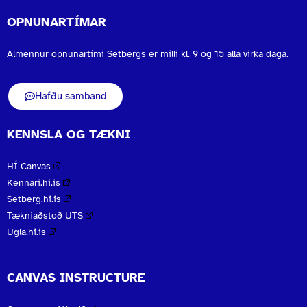
OPNUNARTÍMAR
Almennur opnunartími Setbergs er milli kl. 9 og 15 alla virka daga.
Hafðu samband
KENNSLA OG TÆKNI
HÍ Canvas
Kennari.hi.is
Setberg.hi.is
Tækniaðstoð UTS
Ugla.hi.is
CANVAS INSTRUCTURE