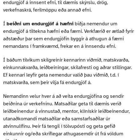
endurgjöf á innsent efni, til dæmis skýrslu, drög,
verkefnaskrá, ferilmöppu eða annað efni.
Í
beiðni um endurgjöf á hæfni
biðja nemendur um
endurgjöf á tiltekna hæfni eða færni. Verkfærið er ætlað fyrir
aðstæður þar sem endurgjöfin byggir á athugun á færni
nemandans í framkvæmd, frekar en á innsendu efni.
Í báðum tilvikum skilgreinir kennarinn viðmið, matskvarða,
einkunnakvarða, leiðbeiningar, skilafresti og aðrar stillingar.
Ef kennari leyfir geta nemendur valið þau viðmið, t.d. í
matskvarða, sem þeir vilja fá endurgjöf á.
Nemandinn velur hver á að veita endurgjöfina og sendir
beiðnina úr verkefninu. Matsaðilar geta til dæmis verið
leiðbeinendur á vinnustað, mentor, klínískir leiðbeinendur,
utanaðkomandi matsaðilar eða samstarfsaðilar úr
atvinnulífinu. Þeir fá tengil í tölvupósti og geta gefið
einkunnir og/eða skriflegar athugasemdir út frá völdum