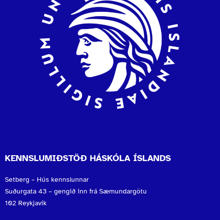
KENNSLUMIÐSTÖÐ HÁSKÓLA ÍSLANDS
Setberg – Hús kennslunnar
Suðurgata 43 – gengið inn frá Sæmundargötu
102 Reykjavík