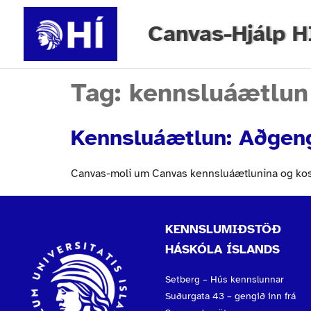
Canvas-Hjálp H
Tag:
kennsluáætlun
Kennsluáætlun: Aðgen
Canvas-moli um Canvas kennsluáætlunina og kosti
KENNSLUMIÐSTÖÐ
HÁSKÓLA ÍSLANDS
Setberg – Hús kennslunnar
Suðurgata 43 – gengið inn frá