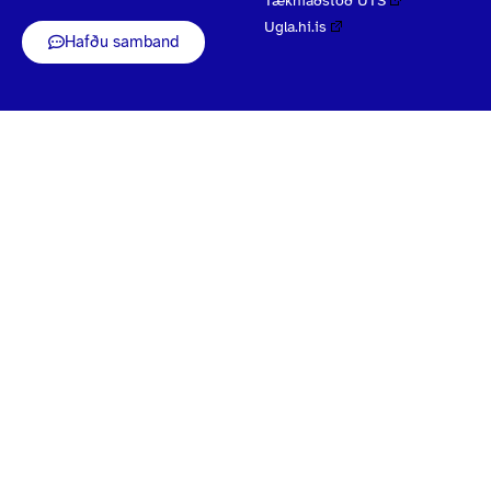
Tækniaðstoð UTS
Ugla.hi.is
Hafðu samband