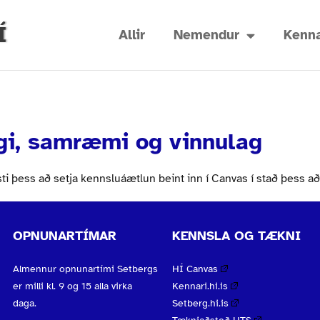
Í
Allir
Nemendur
Kenna
gi, samræmi og vinnulag
 þess að setja kennsluáætlun beint inn í Canvas í stað þess að
OPNUNARTÍMAR
KENNSLA OG TÆKNI
Almennur opnunartími Setbergs
HÍ Canvas
er milli kl. 9 og 15 alla virka
Kennari.hi.is
daga.
Setberg.hi.is