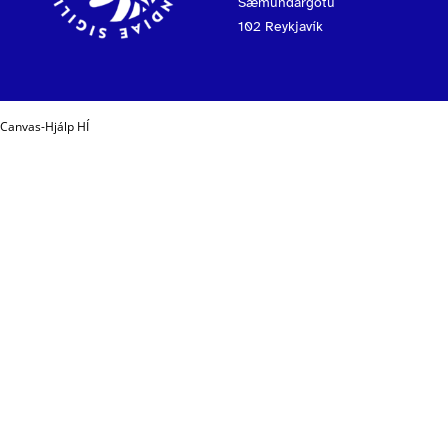
Sæmundargötu
102 Reykjavík
Canvas-Hjálp HÍ