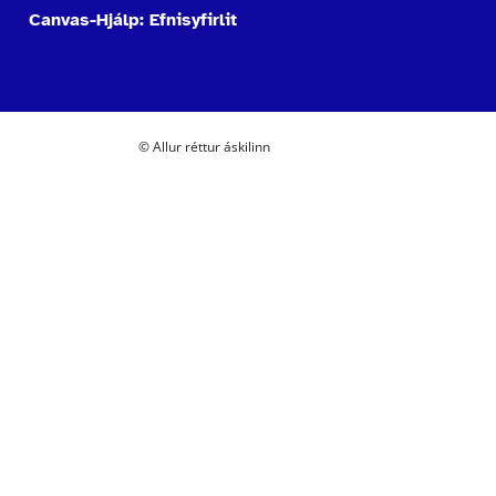
Canvas-Hjálp: Efnisyfirlit
© Allur réttur áskilinn