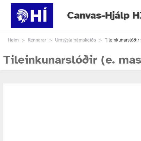
Canvas-Hjálp H
Heim
>
Kennarar
>
Umsýsla námskeiðs
>
Tileinkunarslóðir 
Tileinkunarslóðir (e. ma