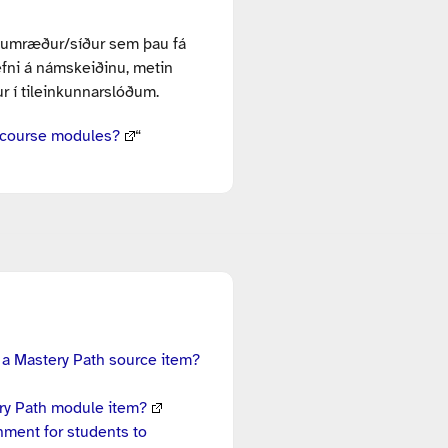
/umræður/síður sem þau fá
efni á námskeiðinu, metin
r í tileinkunnarslóðum.
 course modules?
“
 a Mastery Path source item?
ery Path module item?
nment for students to