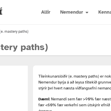
Í
Allir
Nemendur
Kenna
(e. mastery paths)
stery paths)
Tileinkunarslóðir (e. mastery paths) er nok
Nemendur byrja á að leysa tiltekið grunnv
stýrir því hvert næsta viðfangsefni nemand
Dæmi
: Nemandi sem fær >90% fær næst k
fær <60% fær verkefni sem útskýrir efnið