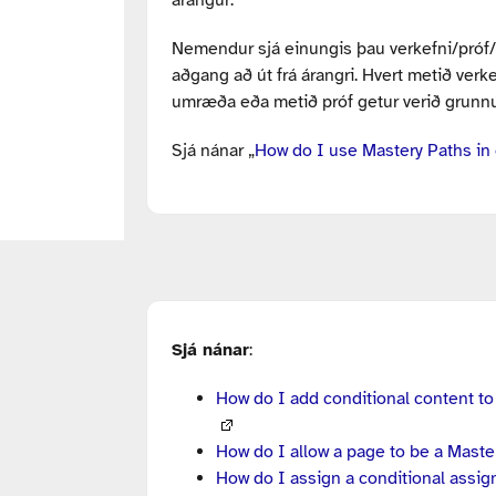
árangur.
Nemendur sjá einungis þau verkefni/próf
aðgang að út frá árangri.
Hvert metið verk
umræða eða metið próf getur verið grunnu
Sjá nánar „
How do I use Mastery Paths in
Sjá nánar
:
How do I add conditional content to
How do I allow a page to be a Mast
How do I assign a conditional assig