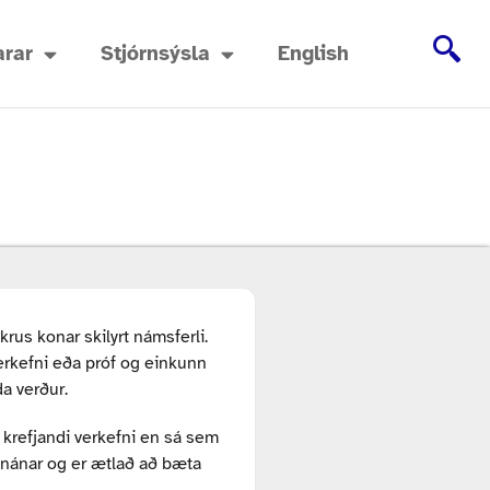
rar
Stjórnsýsla
English
krus konar skilyrt námsferli.
erkefni eða próf og einkunn
a verður.
refjandi verkefni en sá sem
 nánar og er ætlað að bæta