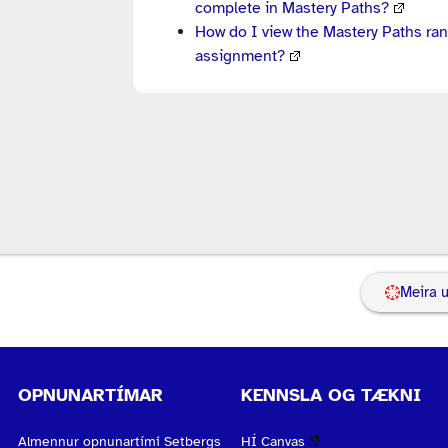
complete in Mastery Paths?
How do I view the Mastery Paths ran
assignment?
Meira 
OPNUNARTÍMAR
KENNSLA OG TÆKNI
Almennur opnunartími Setbergs
HÍ Canvas