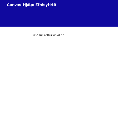
Canvas-Hjálp: Efnisyfirlit
© Allur réttur áskilinn