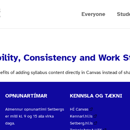
Í
Everyone
Stud
ility, Consistency and Work S
its of adding syllabus content directly in Canvas instead of shar
OPNUNARTÍMAR
KENNSLA OG TÆKNI
Almennur opnunartími Setbergs
HÍ Canvas
er milli kl. 9 og 15 alla virka
Kennari.hi.is
daga.
Setberg.hi.is