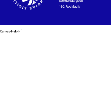
Sæmundargötu
102 Reykjavík
Canvas-Help HÍ