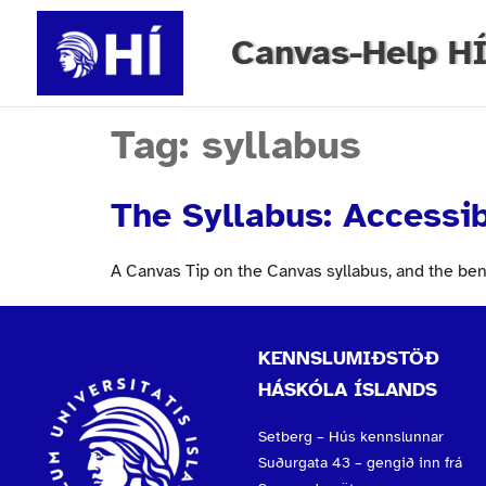
Canvas-Help H
Tag:
syllabus
The Syllabus: Accessib
A Canvas Tip on the Canvas syllabus, and the benef
KENNSLUMIÐSTÖÐ
HÁSKÓLA ÍSLANDS
Setberg – Hús kennslunnar
Suðurgata 43 – gengið inn frá