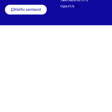
Tækniaðstoð UTS
Ugla.hi.is
Hafðu samband